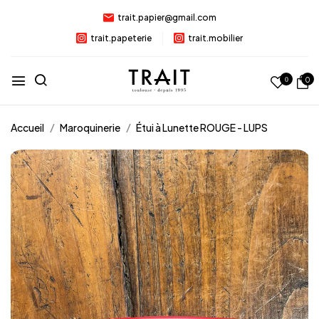
trait.papier@gmail.com
trait.papeterie
trait.mobilier
0
0
Accueil
Maroquinerie
Étui à Lunette ROUGE - LUPS