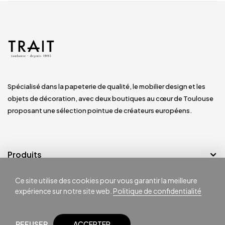
Spécialisé dans la papeterie de qualité, le mobilier design et les
objets de décoration, avec deux boutiques au cœur de Toulouse
proposant une sélection pointue de créateurs européens.
Produits
Ce site utilise des cookies pour vous garantir la meilleure
Notre société
expérience sur notre site web.
Politique de confidentialité
REFUSER
ACCEPTER