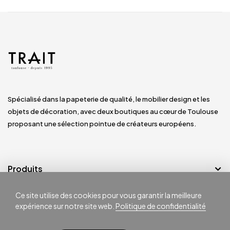
Spécialisé dans la papeterie de qualité, le mobilier design et les
objets de décoration, avec deux boutiques au cœur de Toulouse
proposant une sélection pointue de créateurs européens.
Produits
Ce site utilise des cookies pour vous garantir la meilleure
Notre société
expérience sur notre site web.
Politique de confidentialité