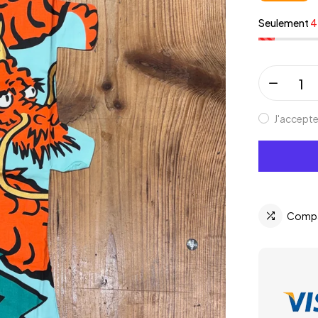
Seulement
4 
J'accepte
Compa