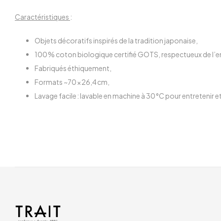
Caractéristiques
:
Objets décoratifs inspirés de la tradition japonaise,
100 % coton biologique certifié GOTS, respectueux de l’e
Fabriqués éthiquement,
Formats ~70 × 26,4 cm,
Lavage facile : lavable en machine à 30 °C pour entretenir et 