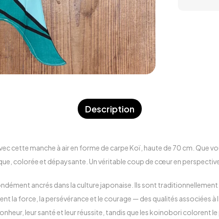
Description
avec cette manche à air en forme de carpe Koï, haute de 70 cm. Que vo
que, colorée et dépaysante. Un véritable coup de cœur en perspective
ément ancrés dans la culture japonaise. Ils sont traditionnellement 
ient la force, la persévérance et le courage — des qualités associées à
bonheur, leur santé et leur réussite, tandis que les koinobori colorent