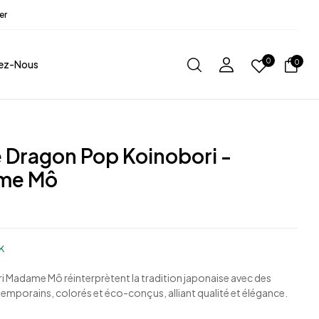
er
0
ez-Nous
0
 Dragon Pop Koinobori -
me Mô
k
i Madame Mô réinterprètent la tradition japonaise avec des
emporains, colorés et éco-conçus, alliant qualité et élégance.