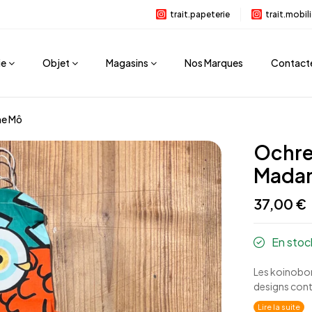
trait.papeterie
trait.mobili
ie
Objet
Magasins
Nos Marques
Contact
me Mô
Ochre
Mada
37,00 €
En stoc
Les koinobor
designs cont
Lire la suite