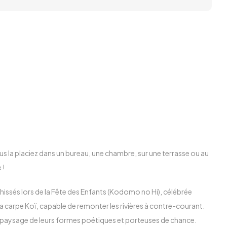
us la placiez dans un bureau, une chambre, sur une terrasse ou au
 !
hissés lors de la Fête des Enfants (Kodomo no Hi), célébrée
 la carpe Koï, capable de remonter les rivières à contre-courant.
 le paysage de leurs formes poétiques et porteuses de chance.