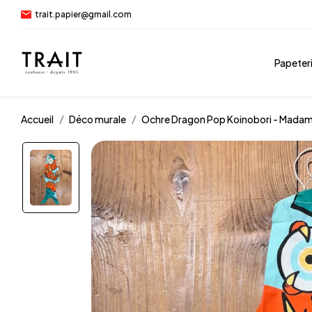
trait.papier@gmail.com
Papeter
Accueil
Déco murale
Ochre Dragon Pop Koinobori - Mada