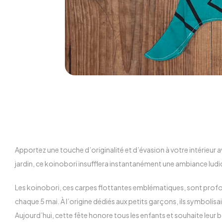
Apportez une touche d’originalité et d’évasion à votre intérieur 
jardin, ce koinobori insufflera instantanément une ambiance ludi
Les koinobori, ces carpes flottantes emblématiques, sont profond
chaque 5 mai. À l’origine dédiés aux petits garçons, ils symbolisa
Aujourd’hui, cette fête honore tous les enfants et souhaite leur 