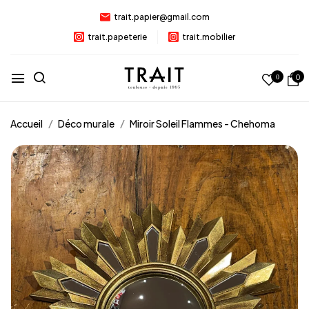
trait.papier@gmail.com
trait.papeterie
trait.mobilier
0
0
Accueil
Déco murale
Miroir Soleil Flammes - Chehoma