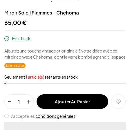
Miroir Soleil Flammes - Chehoma
65,00 €
En stock
Ajoutez une touche vintage et originale à votre déco avec ce
miroir convexe Chehoma, dont le verre bombé agrandit l’espace
et apporte un effet visuel unique.
Lire la suite
Seulement
1 article(s)
restants en stock
Ajouter Au Panier
J'accepte les
conditions générales