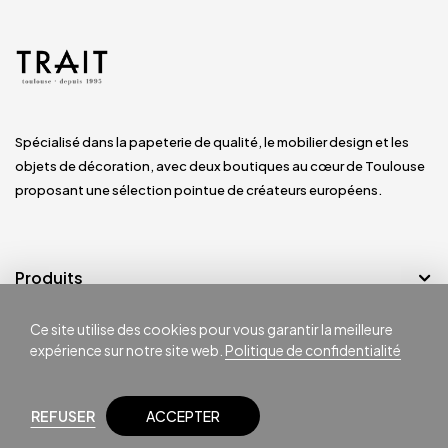
Spécialisé dans la papeterie de qualité, le mobilier design et les
objets de décoration, avec deux boutiques au cœur de Toulouse
proposant une sélection pointue de créateurs européens.
Produits
Ce site utilise des cookies pour vous garantir la meilleure
Notre société
expérience sur notre site web.
Politique de confidentialité
REFUSER
ACCEPTER
© Magasins TRAIT Toulouse -
Site réalisé par
Top One Position