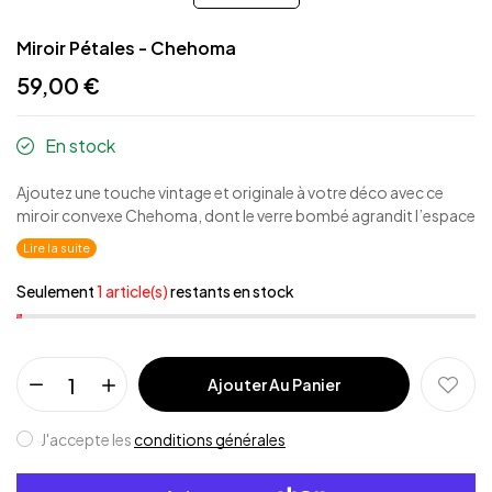
Miroir Pétales - Chehoma
59,00 €
En stock
Ajoutez une touche vintage et originale à votre déco avec ce
miroir convexe Chehoma, dont le verre bombé agrandit l’espace
et apporte un effet visuel unique.
Lire la suite
Seulement
1 article(s)
restants en stock
Ajouter Au Panier
J'accepte les
conditions générales