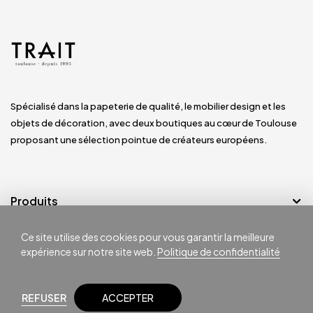
Spécialisé dans la papeterie de qualité, le mobilier design et les
objets de décoration, avec deux boutiques au cœur de Toulouse
proposant une sélection pointue de créateurs européens.
Produits
Ce site utilise des cookies pour vous garantir la meilleure
Notre société
expérience sur notre site web.
Politique de confidentialité
REFUSER
ACCEPTER