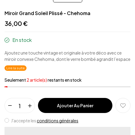
Miroir Grand Soleil Plissé - Chehoma
36,00 €
En stock
Ajoutez une touche vintage et originale à votre déco avec ce
miroir convexe Chehoma, dont le verre bombé agrandit l’espace
et apporte un effet visuel unique.
Lire la suite
Seulement
2 article(s)
restants en stock
Ajouter Au Panier
J'accepte les
conditions générales