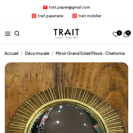
trait.papier@gmail.com
trait.papeterie
trait.mobilier
0
0
Accueil
Déco murale
Miroir Grand Soleil Plissé - Chehoma