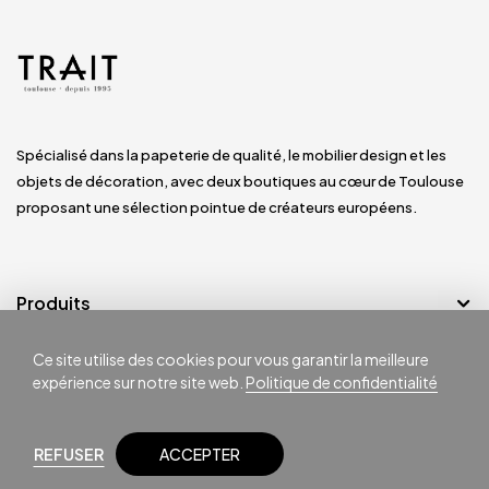
Spécialisé dans la papeterie de qualité, le mobilier design et les
objets de décoration, avec deux boutiques au cœur de Toulouse
proposant une sélection pointue de créateurs européens.
Produits
Ce site utilise des cookies pour vous garantir la meilleure
Notre société
expérience sur notre site web.
Politique de confidentialité
REFUSER
ACCEPTER
© Magasins TRAIT Toulouse -
Site réalisé par
Top One Position